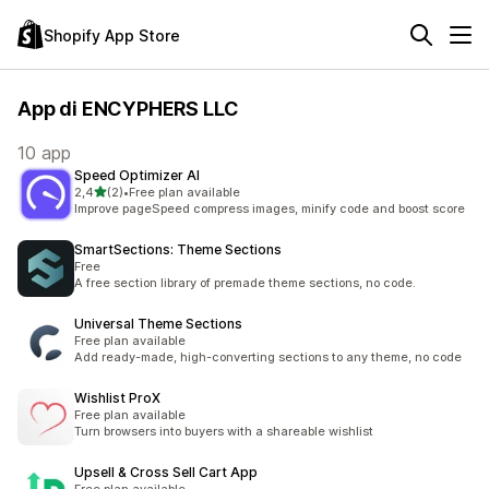
Shopify App Store
App di ENCYPHERS LLC
10 app
Speed Optimizer AI
stelle su 5
2,4
(2)
•
Free plan available
2 recensioni totali
Improve pageSpeed compress images, minify code and boost score
SmartSections: Theme Sections
Free
A free section library of premade theme sections, no code.
Universal Theme Sections
Free plan available
Add ready-made, high-converting sections to any theme, no code
Wishlist ProX
Free plan available
Turn browsers into buyers with a shareable wishlist
Upsell & Cross Sell Cart App