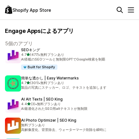
Shopify App Store
Engage Appsによるアプリ
5個のアプリ
SEOキング
5つ星中
4.7
(477)
•
無料プランあり
合計レビュー数：477件
AI搭載のSEOツールと無制限GPTでGoogle検索を制覇
Built for Shopify
簡単な透かし | Easy Watermarks
5つ星中
4.7
(301)
•
無料プランあり
合計レビュー数：301件
製品の写真にステッカー、ロゴ、テキストを追加します
AI Alt Texts | SEO King
5つ星中
4.4
(3)
•
無料プランあり
合計レビュー数：3件
AI最適化されたSEO用altテキストが無制限
AI Photo Optimizer | SEO King
無料プランあり
高解像度化、背景除去、ウォーターマーク削除を瞬時に