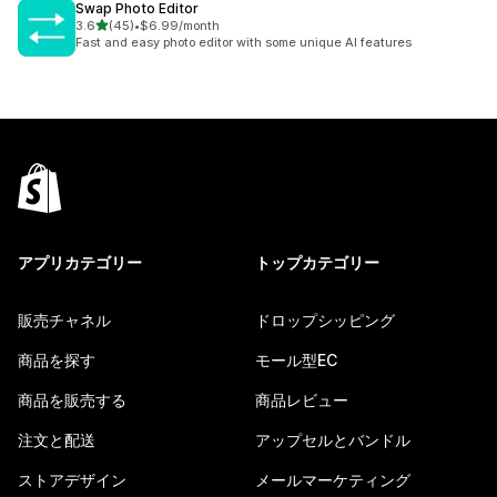
Swap Photo Editor
5つ星中
3.6
(45)
•
$6.99/month
合計レビュー数：45件
Fast and easy photo editor with some unique AI features
アプリカテゴリー
トップカテゴリー
販売チャネル
ドロップシッピング
商品を探す
モール型EC
商品を販売する
商品レビュー
注文と配送
アップセルとバンドル
ストアデザイン
メールマーケティング