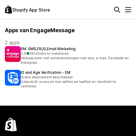
Shopify App Store
Apps van EngageMessage
2 apps
EM: SMS,FB,IG,Email Marketing
van 5 sterren
2,9
(9)
•
Gratis te installeren
9 recensies in totaal
Verkoop meer met automatiseringen voor sms, e-mail, Facebook en
Instagram
ID and Age Verification ‑ EM
Gratis abonnement beschikbaar
Gebruik ID-scans en live selfies om leeftijd en identiteit te
verifiëren.