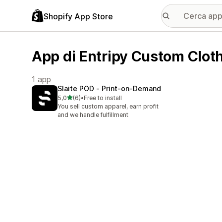
Shopify App Store
App di Entripy Custom Clot
1 app
Slaite POD ‑ Print‑on‑Demand
stelle su 5
5,0
(6)
•
Free to install
6 recensioni totali
You sell custom apparel, earn profit
and we handle fulfillment