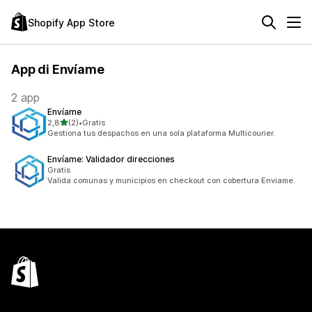
Shopify App Store
App di Envíame
2 app
Envíame
stelle su 5
2,8
(2)
•
Gratis
2 recensioni totali
Gestiona tus despachos en una sola plataforma Multicourier.
Envíame: Validador direcciones
Gratis
Valida comunas y municipios en checkout con cobertura Enviame.