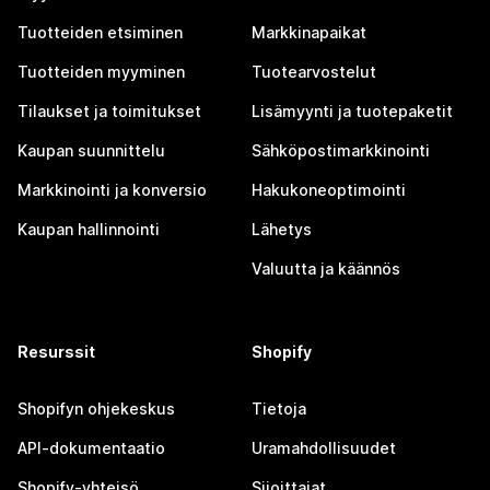
Tuotteiden etsiminen
Markkinapaikat
Tuotteiden myyminen
Tuotearvostelut
Tilaukset ja toimitukset
Lisämyynti ja tuotepaketit
Kaupan suunnittelu
Sähköpostimarkkinointi
Markkinointi ja konversio
Hakukoneoptimointi
Kaupan hallinnointi
Lähetys
Valuutta ja käännös
Resurssit
Shopify
Shopifyn ohjekeskus
Tietoja
API-dokumentaatio
Uramahdollisuudet
Shopify-yhteisö
Sijoittajat