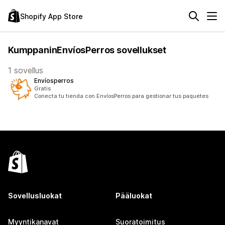
Shopify App Store
KumppaninEnvíosPerros sovellukset
1 sovellus
Envíosperros
Gratis
Conecta tu tienda con EnvíosPerros para gestionar tus paquetes
Sovellusluokat
Pääluokat
Myyntikanavat
Suoratoimitus