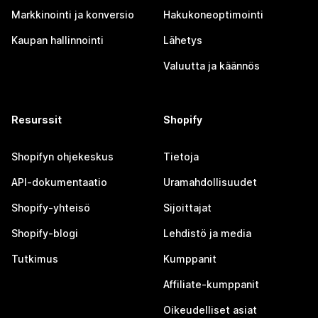
Markkinointi ja konversio
Hakukoneoptimointi
Kaupan hallinnointi
Lähetys
Valuutta ja käännös
Resurssit
Shopify
Shopifyn ohjekeskus
Tietoja
API-dokumentaatio
Uramahdollisuudet
Shopify-yhteisö
Sijoittajat
Shopify-blogi
Lehdistö ja media
Tutkimus
Kumppanit
Affiliate-kumppanit
Oikeudelliset asiat