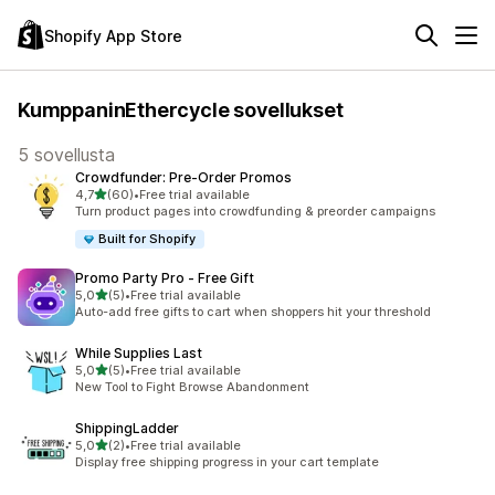
Shopify App Store
KumppaninEthercycle sovellukset
5 sovellusta
Crowdfunder: Pre‑Order Promos
/ 5 tähteä
4,7
(60)
•
Free trial available
60 arvostelua yhteensä
Turn product pages into crowdfunding & preorder campaigns
Built for Shopify
Promo Party Pro ‑ Free Gift
/ 5 tähteä
5,0
(5)
•
Free trial available
5 arvostelua yhteensä
Auto-add free gifts to cart when shoppers hit your threshold
While Supplies Last
/ 5 tähteä
5,0
(5)
•
Free trial available
5 arvostelua yhteensä
New Tool to Fight Browse Abandonment
ShippingLadder
/ 5 tähteä
5,0
(2)
•
Free trial available
2 arvostelua yhteensä
Display free shipping progress in your cart template