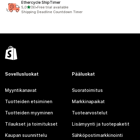
Ethercycle ShipTimer
/ 5 tähteä
5,0
(9)
•
Free trial available
9 arvostelua yhteensä
Shipping Deadline Countdown Timer
Sovellusluokat
Pääluokat
Myyntikanavat
Suoratoimitus
Tuotteiden etsiminen
Markkinapaikat
Tuotteiden myyminen
Tuotearvostelut
Tilaukset ja toimitukset
Lisämyynti ja tuotepaketit
Kaupan suunnittelu
Sähköpostimarkkinointi