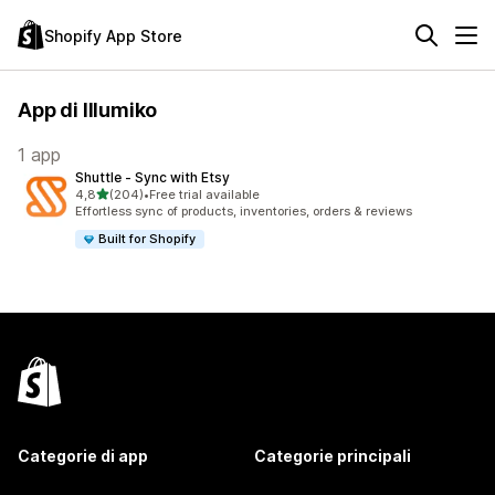
Shopify App Store
App di Illumiko
1 app
Shuttle ‑ Sync with Etsy
stelle su 5
4,8
(204)
•
Free trial available
204 recensioni totali
Effortless sync of products, inventories, orders & reviews
Built for Shopify
Categorie di app
Categorie principali