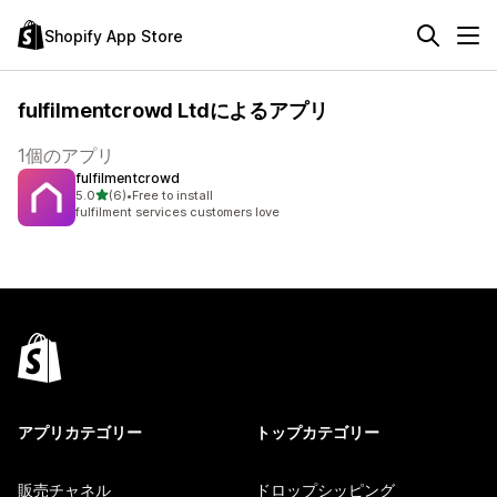
Shopify App Store
fulfilmentcrowd Ltdによるアプリ
1個のアプリ
fulfilmentcrowd
5つ星中
5.0
(6)
•
Free to install
合計レビュー数：6件
fulfilment services customers love
アプリカテゴリー
トップカテゴリー
販売チャネル
ドロップシッピング