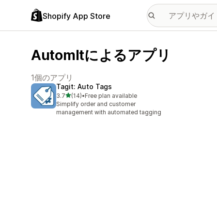
Shopify App Store
AutomItによるアプリ
1個のアプリ
Tagit: Auto Tags
5つ星中
3.7
(14)
•
Free plan available
合計レビュー数：14件
Simplify order and customer
management with automated tagging