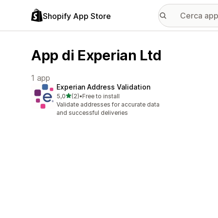
Shopify App Store
App di Experian Ltd
1 app
Experian Address Validation
stelle su 5
5,0
(2)
•
Free to install
2 recensioni totali
Validate addresses for accurate data
and successful deliveries