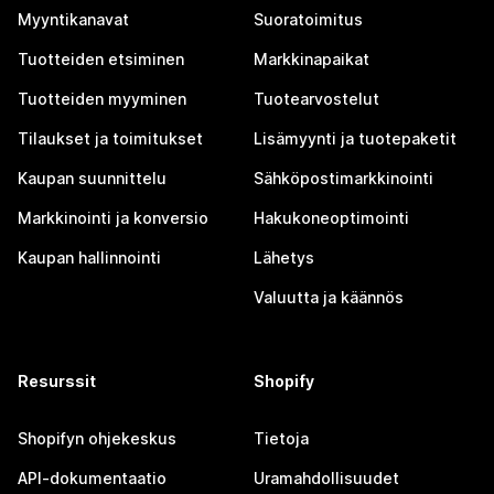
Myyntikanavat
Suoratoimitus
Tuotteiden etsiminen
Markkinapaikat
Tuotteiden myyminen
Tuotearvostelut
Tilaukset ja toimitukset
Lisämyynti ja tuotepaketit
Kaupan suunnittelu
Sähköpostimarkkinointi
Markkinointi ja konversio
Hakukoneoptimointi
Kaupan hallinnointi
Lähetys
Valuutta ja käännös
Resurssit
Shopify
Shopifyn ohjekeskus
Tietoja
API-dokumentaatio
Uramahdollisuudet