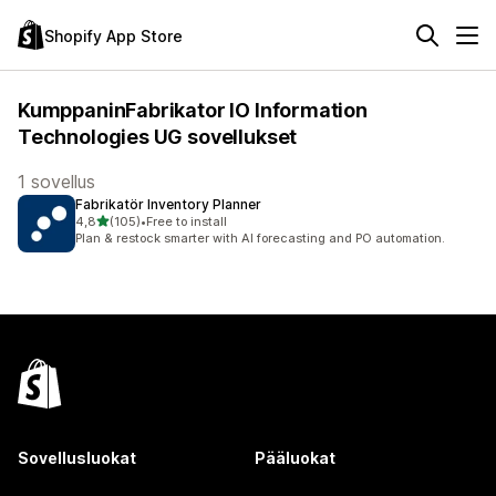
Shopify App Store
KumppaninFabrikator IO Information
Technologies UG sovellukset
1 sovellus
Fabrikatör Inventory Planner
/ 5 tähteä
4,8
(105)
•
Free to install
105 arvostelua yhteensä
Plan & restock smarter with AI forecasting and PO automation.
Sovellusluokat
Pääluokat