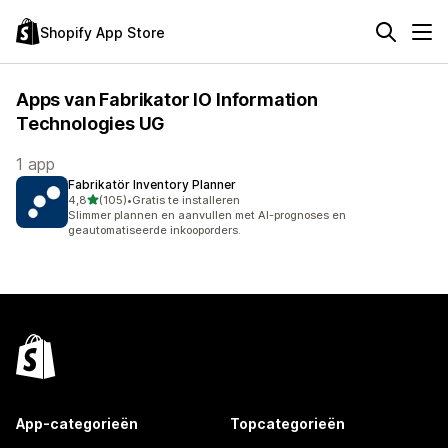
Shopify App Store
Apps van Fabrikator IO Information
Technologies UG
1 app
Fabrikatör Inventory Planner
van 5 sterren
4,8
(105)
•
Gratis te installeren
105 recensies in totaal
Slimmer plannen en aanvullen met AI-prognoses en
geautomatiseerde inkooporders.
App-categorieën
Topcategorieën