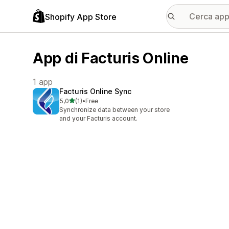
Shopify App Store
App di Facturis Online
1 app
Facturis Online Sync
stelle su 5
5,0
(1)
•
Free
1 recensioni totali
Synchronize data between your store
and your Facturis account.