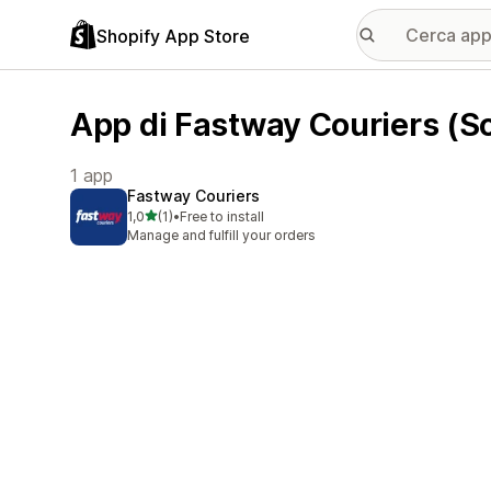
Shopify App Store
App di Fastway Couriers (So
1 app
Fastway Couriers
stelle su 5
1,0
(1)
•
Free to install
1 recensioni totali
Manage and fulfill your orders