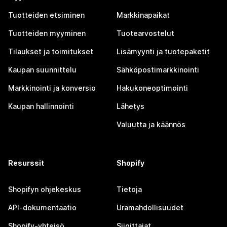
Tuotteiden etsiminen
Markkinapaikat
Tuotteiden myyminen
Tuotearvostelut
Tilaukset ja toimitukset
Lisämyynti ja tuotepaketit
Kaupan suunnittelu
Sähköpostimarkkinointi
Markkinointi ja konversio
Hakukoneoptimointi
Kaupan hallinnointi
Lähetys
Valuutta ja käännös
Resurssit
Shopify
Shopifyn ohjekeskus
Tietoja
API-dokumentaatio
Uramahdollisuudet
Shopify-yhteisö
Sijoittajat