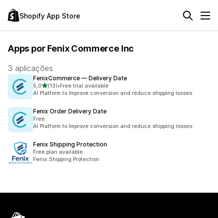
Shopify App Store
Apps por Fenix Commerce Inc
3 aplicações
FenixCommerce — Delivery Date
de 5 estrelas
5,0
(13)
•
Free trial available
13 total de avaliações
AI Platform to Improve conversion and reduce shipping losses
Fenix Order Delivery Date
Free
AI Platform to Improve conversion and reduce shipping losses
Fenix Shipping Protection
Free plan available
Fenix Shipping Protection