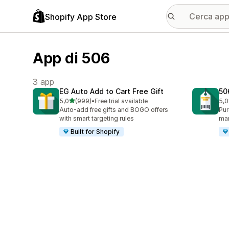
Shopify App Store
App di 506
3 app
EG Auto Add to Cart Free Gift
50
stelle su 5
5,0
(999)
•
Free trial available
5,0
999 recensioni totali
333
Auto-add free gifts and BOGO offers
Pur
with smart targeting rules
ma
Built for Shopify