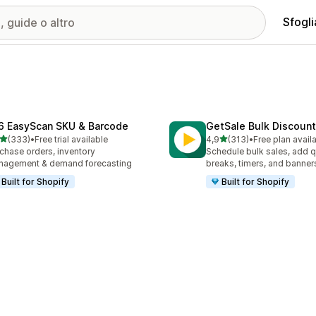
Sfogli
6 EasyScan SKU & Barcode
GetSale Bulk Discount
stelle su 5
stelle su 5
(333)
•
Free trial available
4,9
(313)
•
Free plan avail
 recensioni totali
313 recensioni totali
chase orders, inventory
Schedule bulk sales, add q
nagement & demand forecasting
breaks, timers, and banner
Built for Shopify
Built for Shopify