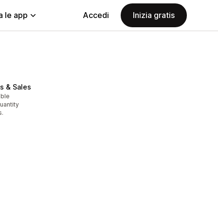
a le app
Accedi
Inizia gratis
s & Sales
able
uantity
s.