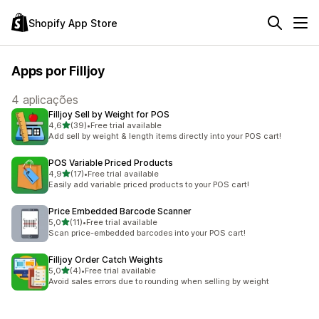
Shopify App Store
Apps por Filljoy
4 aplicações
Filljoy Sell by Weight for POS
de 5 estrelas
4,6
(39)
•
Free trial available
39 total de avaliações
Add sell by weight & length items directly into your POS cart!
POS Variable Priced Products
de 5 estrelas
4,9
(17)
•
Free trial available
17 total de avaliações
Easily add variable priced products to your POS cart!
Price Embedded Barcode Scanner
de 5 estrelas
5,0
(11)
•
Free trial available
11 total de avaliações
Scan price-embedded barcodes into your POS cart!
Filljoy Order Catch Weights
de 5 estrelas
5,0
(4)
•
Free trial available
4 total de avaliações
Avoid sales errors due to rounding when selling by weight