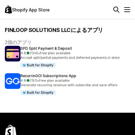
Shopify App Store
FINLOOP SOLUTIONS LLCによるアプリ
2個のアプリ
SPD Split Payment & Deposit
5つ星中
4.8
(134)
•
Free plan available
合計レビュー数：134件
Accept split/partial payments and deferred payments in store
Built for Shopify
RecurrinGO! Subscriptions App
5つ星中
4.8
(151)
•
Free plan available
合計レビュー数：151件
Generate recurring revenue with subscribe and save offers
Built for Shopify