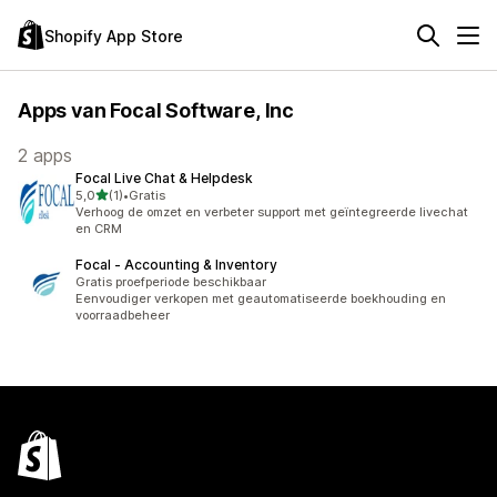
Shopify App Store
Apps van Focal Software, Inc
2 apps
Focal Live Chat & Helpdesk
van 5 sterren
5,0
(1)
•
Gratis
1 recensies in totaal
Verhoog de omzet en verbeter support met geïntegreerde livechat
en CRM
Focal ‑ Accounting & Inventory
Gratis proefperiode beschikbaar
Eenvoudiger verkopen met geautomatiseerde boekhouding en
voorraadbeheer