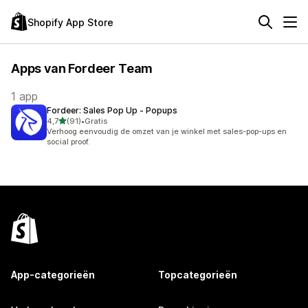
Shopify App Store
Apps van Fordeer Team
1 app
Fordeer: Sales Pop Up ‑ Popups
van 5 sterren
4,7
(91)
•
Gratis
91 recensies in totaal
Verhoog eenvoudig de omzet van je winkel met sales-pop-ups en
social proof.
App-categorieën
Topcategorieën