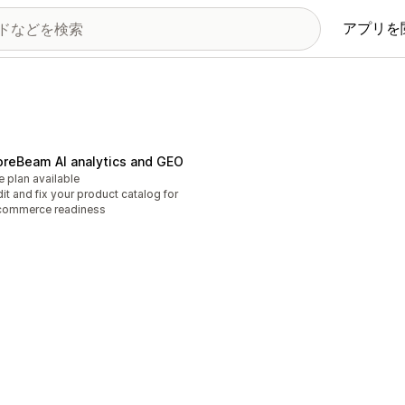
アプリを
oreBeam AI analytics and GEO
e plan available
it and fix your product catalog for
commerce readiness