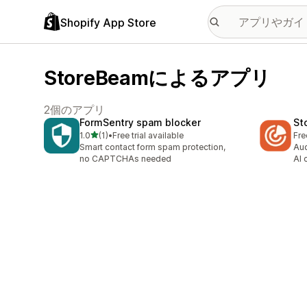
Shopify App Store
StoreBeamによるアプリ
2個のアプリ
FormSentry spam blocker
St
5つ星中
1.0
(1)
•
Free trial available
Fre
合計レビュー数：1件
Smart contact form spam protection,
Aud
no CAPTCHAs needed
AI 