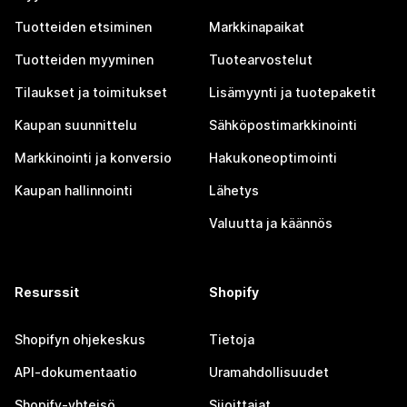
Tuotteiden etsiminen
Markkinapaikat
Tuotteiden myyminen
Tuotearvostelut
Tilaukset ja toimitukset
Lisämyynti ja tuotepaketit
Kaupan suunnittelu
Sähköpostimarkkinointi
Markkinointi ja konversio
Hakukoneoptimointi
Kaupan hallinnointi
Lähetys
Valuutta ja käännös
Resurssit
Shopify
Shopifyn ohjekeskus
Tietoja
API-dokumentaatio
Uramahdollisuudet
Shopify-yhteisö
Sijoittajat