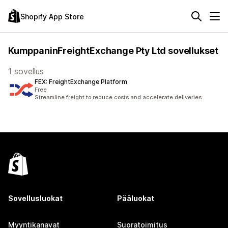
Shopify App Store
KumppaninFreightExchange Pty Ltd sovellukset
1 sovellus
FEX: FreightExchange Platform
Free
Streamline freight to reduce costs and accelerate deliveries
Sovellusluokat
Pääluokat
Myyntikanavat
Suoratoimitus