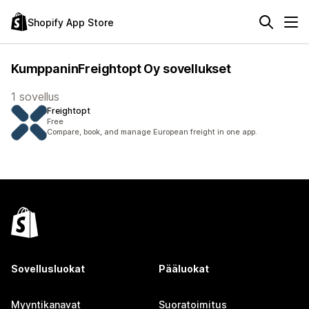
Shopify App Store
KumppaninFreightopt Oy sovellukset
1 sovellus
Freightopt
Free
Compare, book, and manage European freight in one app.
Sovellusluokat
Pääluokat
Myyntikanavat
Suoratoimitus