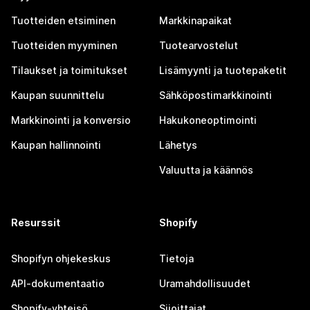
Tuotteiden etsiminen
Markkinapaikat
Tuotteiden myyminen
Tuotearvostelut
Tilaukset ja toimitukset
Lisämyynti ja tuotepaketit
Kaupan suunnittelu
Sähköpostimarkkinointi
Markkinointi ja konversio
Hakukoneoptimointi
Kaupan hallinnointi
Lähetys
Valuutta ja käännös
Resurssit
Shopify
Shopifyn ohjekeskus
Tietoja
API-dokumentaatio
Uramahdollisuudet
Shopify-yhteisö
Sijoittajat