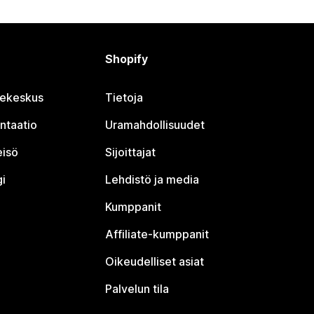
Shopify
jekeskus
Tietoja
ntaatio
Uramahdollisuudet
eisö
Sijoittajat
i
Lehdistö ja media
Kumppanit
Affiliate-kumppanit
Oikeudelliset asiat
Palvelun tila