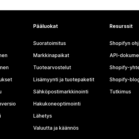
Pääluokat
Resurssit
Suoratoimitus
Shopifyn oh
nen
Markkinapaikat
API-dokume
inen
Tuotearvostelut
Shopify-yht
tukset
Lisämyynti ja tuotepaketit
Shopify-blog
u
Sähköpostimarkkinointi
Tutkimus
nversio
Hakukoneoptimointi
i
Lähetys
Valuutta ja käännös