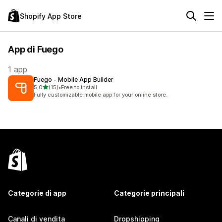
Shopify App Store
App di Fuego
1 app
Fuego ‑ Mobile App Builder
stelle su 5
5,0
(15)
•
Free to install
15 recensioni totali
Fully customizable mobile app for your online store.
Categorie di app
Categorie principali
Canali di vendita
Dropshipping