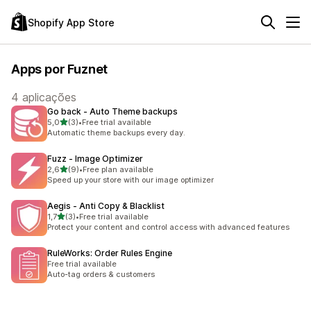
Shopify App Store
Apps por Fuznet
4 aplicações
Go back ‑ Auto Theme backups
de 5 estrelas
5,0
(3)
•
Free trial available
3 total de avaliações
Automatic theme backups every day.
Fuzz ‑ Image Optimizer
de 5 estrelas
2,6
(9)
•
Free plan available
9 total de avaliações
Speed ​​up your store with our image optimizer
Aegis ‑ Anti Copy & Blacklist
de 5 estrelas
1,7
(3)
•
Free trial available
3 total de avaliações
Protect your content and control access with advanced features
RuleWorks: Order Rules Engine
Free trial available
Auto-tag orders & customers