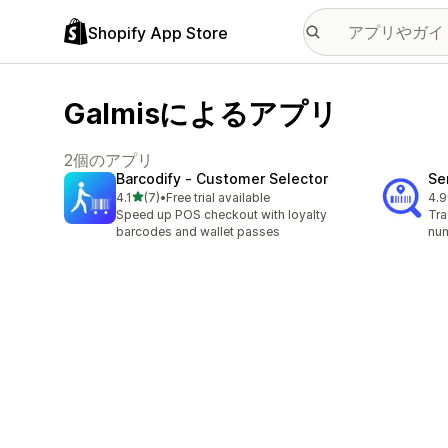
Shopify App Store
Galmisによるアプリ
2個のアプリ
Barcodify ‑ Customer Selector
Se
5つ星中
4.1
(7)
•
Free trial available
4.9
合計レビュー数：7件
合
Speed up POS checkout with loyalty
Tra
barcodes and wallet passes
nu