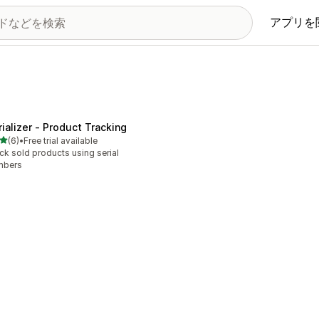
アプリを
rializer ‑ Product Tracking
5つ星中
(6)
•
Free trial available
計レビュー数：6件
ck sold products using serial
mbers