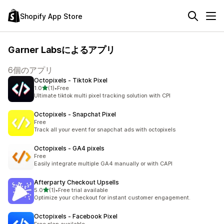
Shopify App Store
Garner Labsによるアプリ
6個のアプリ
Octopixels ‑ Tiktok Pixel
5つ星中
1.0
(1)
•
Free
合計レビュー数：1件
Ultimate tiktok multi pixel tracking solution with CPI
Octopixels ‑ Snapchat Pixel
Free
Track all your event for snapchat ads with octopixels
Octopixels ‑ GA4 pixels
Free
Easily integrate multiple GA4 manually or with CAPI
Afterparty Checkout Upsells
5つ星中
5.0
(1)
•
Free trial available
合計レビュー数：1件
Optimize your checkout for instant customer engagement.
Octopixels ‑ Facebook Pixel