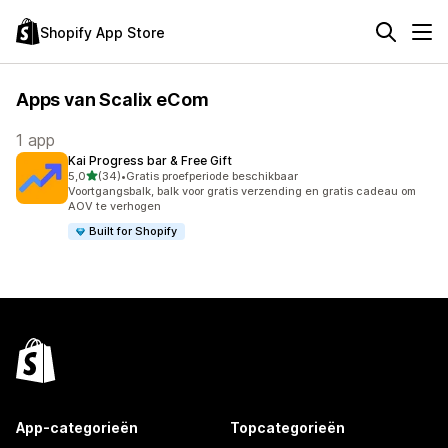
Shopify App Store
Apps van Scalix eCom
1 app
Kai Progress bar & Free Gift
van 5 sterren
5,0
(34)
•
Gratis proefperiode beschikbaar
34 recensies in totaal
Voortgangsbalk, balk voor gratis verzending en gratis cadeau om
AOV te verhogen
Built for Shopify
App-categorieën
Topcategorieën