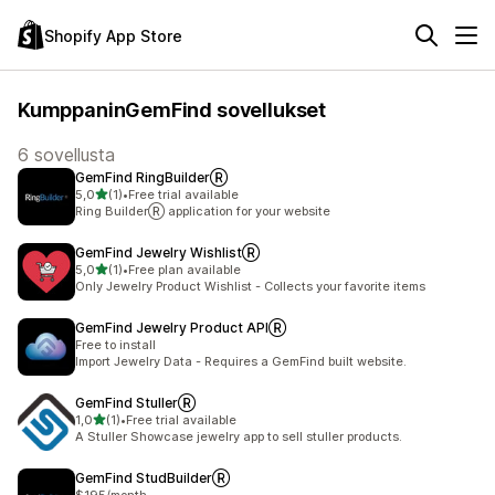
Shopify App Store
KumppaninGemFind sovellukset
6 sovellusta
GemFind RingBuilderⓇ
/ 5 tähteä
5,0
(1)
•
Free trial available
1 arvostelua yhteensä
Ring BuilderⓇ application for your website
GemFind Jewelry WishlistⓇ
/ 5 tähteä
5,0
(1)
•
Free plan available
1 arvostelua yhteensä
Only Jewelry Product Wishlist - Collects your favorite items
GemFind Jewelry Product APIⓇ
Free to install
Import Jewelry Data - Requires a GemFind built website.
GemFind StullerⓇ
/ 5 tähteä
1,0
(1)
•
Free trial available
1 arvostelua yhteensä
A Stuller Showcase jewelry app to sell stuller products.
GemFind StudBuilderⓇ