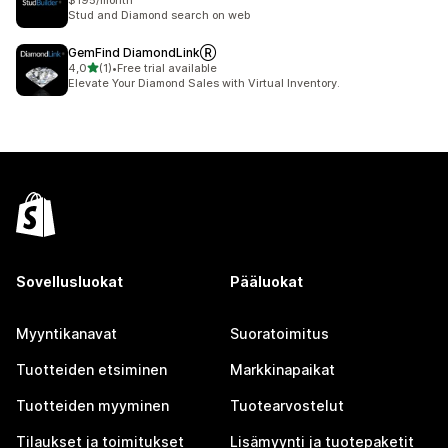
$195/month
Stud and Diamond search on web
GemFind DiamondLinkⓇ
/ 5 tähteä
4,0
(1)
•
Free trial available
1 arvostelua yhteensä
Elevate Your Diamond Sales with Virtual Inventory.
Sovellusluokat
Pääluokat
Myyntikanavat
Suoratoimitus
Tuotteiden etsiminen
Markkinapaikat
Tuotteiden myyminen
Tuotearvostelut
Tilaukset ja toimitukset
Lisämyynti ja tuotepaketit