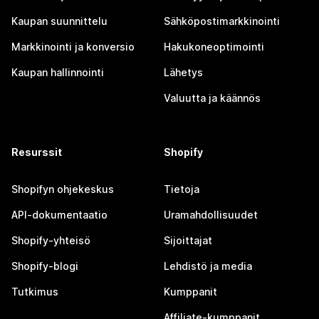
Kaupan suunnittelu
Sähköpostimarkkinointi
Markkinointi ja konversio
Hakukoneoptimointi
Kaupan hallinnointi
Lähetys
Valuutta ja käännös
Resurssit
Shopify
Shopifyn ohjekeskus
Tietoja
API-dokumentaatio
Uramahdollisuudet
Shopify-yhteisö
Sijoittajat
Shopify-blogi
Lehdistö ja media
Tutkimus
Kumppanit
Affiliate-kumppanit