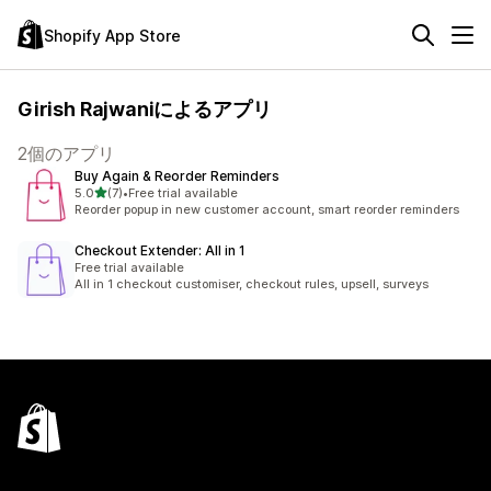
Shopify App Store
Girish Rajwaniによるアプリ
2個のアプリ
Buy Again & Reorder Reminders
5つ星中
5.0
(7)
•
Free trial available
合計レビュー数：7件
Reorder popup in new customer account, smart reorder reminders
Checkout Extender: All in 1
Free trial available
All in 1 checkout customiser, checkout rules, upsell, surveys