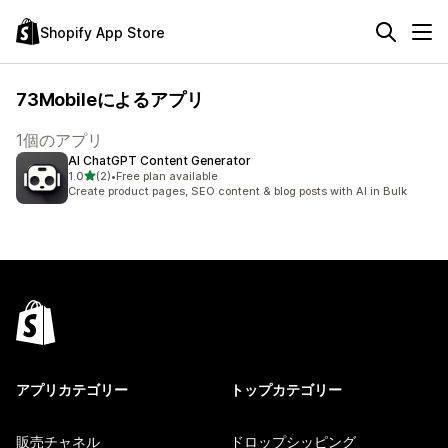
Shopify App Store
73Mobileによるアプリ
1個のアプリ
AI ChatGPT Content Generator
5つ星中
1.0
(2)
•
Free plan available
合計レビュー数：2件
Create product pages, SEO content & blog posts with AI in Bulk
アプリカテゴリー
トップカテゴリー
販売チャネル
ドロップシッピング