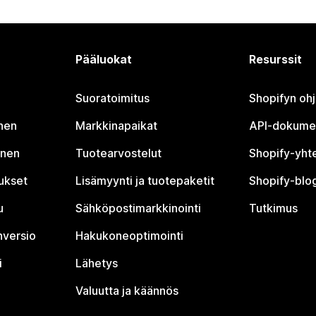
Pääluokat
Resurssit
Suoratoimitus
Shopifyn oh
nen
Markkinapaikat
API-dokume
inen
Tuotearvostelut
Shopify-yht
tukset
Lisämyynti ja tuotepaketit
Shopify-blog
u
Sähköpostimarkkinointi
Tutkimus
nversio
Hakukoneoptimointi
i
Lähetys
Valuutta ja käännös