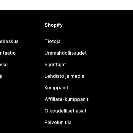
Shopify
jekeskus
Tietoja
ntaatio
Uramahdollisuudet
eisö
Sijoittajat
i
Lehdistö ja media
Kumppanit
Affiliate-kumppanit
Oikeudelliset asiat
Palvelun tila