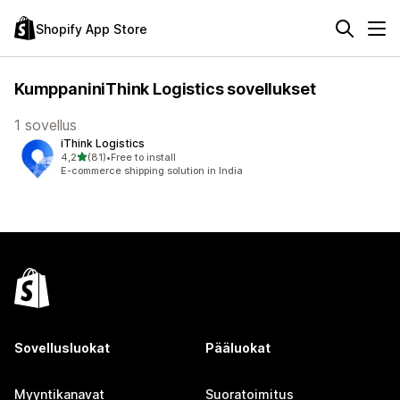
Shopify App Store
KumppaniniThink Logistics sovellukset
1 sovellus
iThink Logistics
/ 5 tähteä
4,2
(81)
•
Free to install
81 arvostelua yhteensä
E-commerce shipping solution in India
Sovellusluokat
Pääluokat
Myyntikanavat
Suoratoimitus