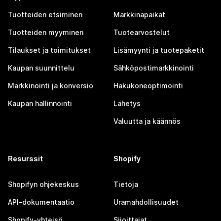
Tuotteiden etsiminen
Markkinapaikat
Tuotteiden myyminen
Tuotearvostelut
Tilaukset ja toimitukset
Lisämyynti ja tuotepaketit
Kaupan suunnittelu
Sähköpostimarkkinointi
Markkinointi ja konversio
Hakukoneoptimointi
Kaupan hallinnointi
Lähetys
Valuutta ja käännös
Resurssit
Shopify
Shopifyn ohjekeskus
Tietoja
API-dokumentaatio
Uramahdollisuudet
Shopify-yhteisö
Sijoittajat