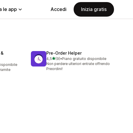
a le app
Accedi
Inizia gratis
 &
Pre‑Order Helper
stelle su 5
4,5
(9)
•
Piano gratuito disponibile
9 recensioni totali
Non perdere ulteriori entrate offrendo
disponibile
Preordini!
tramite