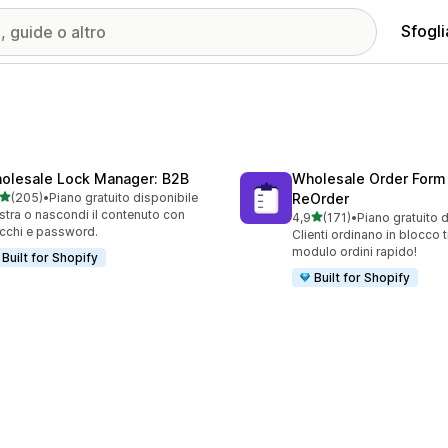
Sfogli
olesale Lock Manager: B2B
Wholesale Order Form
stelle su 5
(205)
•
Piano gratuito disponibile
ReOrder
 recensioni totali
tra o nascondi il contenuto con
stelle su 5
4,9
(171)
•
Piano gratuito 
171 recensioni totali
cchi e password.
Clienti ordinano in blocco 
modulo ordini rapido!
Built for Shopify
Built for Shopify