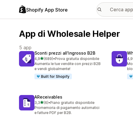
Shopify App Store
App di Wholesale Helper
5 app
Sconti prezzi all'ingrosso B2B
Wh
stelle su 5
4,9
(689)
•
Prova gratuita disponibile
4,9
689 recensioni totali
205
Aumenta le tue vendite con prezzi B2B
Mos
e vendi globalmente!
blo
Built for Shopify
AReceivables
stelle su 5
3,3
(6)
•
Piano gratuito disponibile
6 recensioni totali
Promemoria di pagamento automatici
e fatture PDF per B2B.