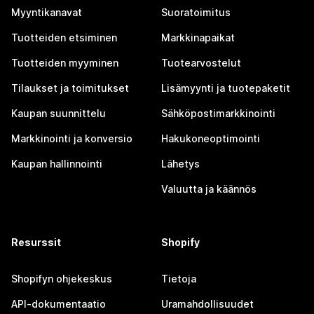
Myyntikanavat
Suoratoimitus
Tuotteiden etsiminen
Markkinapaikat
Tuotteiden myyminen
Tuotearvostelut
Tilaukset ja toimitukset
Lisämyynti ja tuotepaketit
Kaupan suunnittelu
Sähköpostimarkkinointi
Markkinointi ja konversio
Hakukoneoptimointi
Kaupan hallinnointi
Lähetys
Valuutta ja käännös
Resurssit
Shopify
Shopifyn ohjekeskus
Tietoja
API-dokumentaatio
Uramahdollisuudet