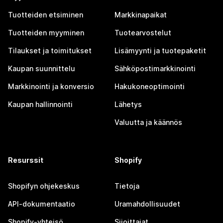
Tuotteiden etsiminen
Markkinapaikat
Tuotteiden myyminen
Tuotearvostelut
Tilaukset ja toimitukset
Lisämyynti ja tuotepaketit
Kaupan suunnittelu
Sähköpostimarkkinointi
Markkinointi ja konversio
Hakukoneoptimointi
Kaupan hallinnointi
Lähetys
Valuutta ja käännös
Resurssit
Shopify
Shopifyn ohjekeskus
Tietoja
API-dokumentaatio
Uramahdollisuudet
Shopify-yhteisö
Sijoittajat