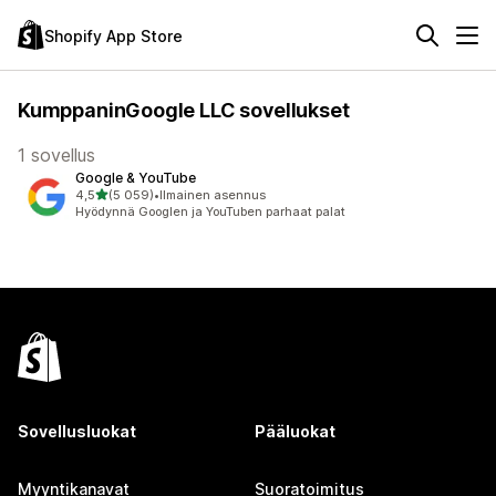
Shopify App Store
KumppaninGoogle LLC sovellukset
1 sovellus
Google & YouTube
/ 5 tähteä
4,5
(5 059)
•
Ilmainen asennus
5059 arvostelua yhteensä
Hyödynnä Googlen ja YouTuben parhaat palat
Sovellusluokat
Pääluokat
Myyntikanavat
Suoratoimitus