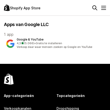
Shopify App Store
Apps van Google LLC
1 app
Google & YouTube
van 5 sterren
4,5
(5.066)
•
Gratis te installeren
5066 recensies in totaal
Verkoop daar waar mensen zoeken op Google en YouTube
App-categorieën
Topcategorieën
Verkoopkanalen
Dropshipping