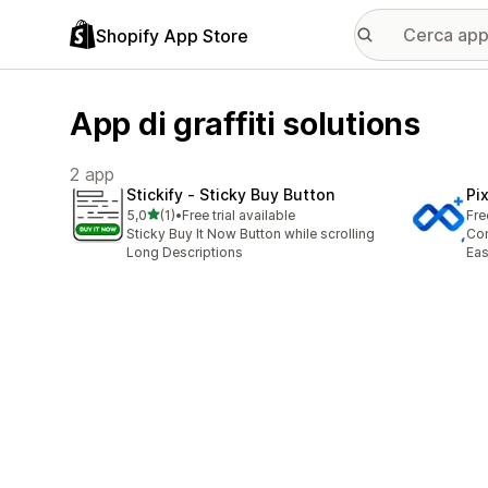
Shopify App Store
App di graffiti solutions
2 app
Stickify ‑ Sticky Buy Button
Pi
stelle su 5
5,0
(1)
•
Free trial available
Fre
1 recensioni totali
Sticky Buy It Now Button while scrolling
Con
Long Descriptions
Eas