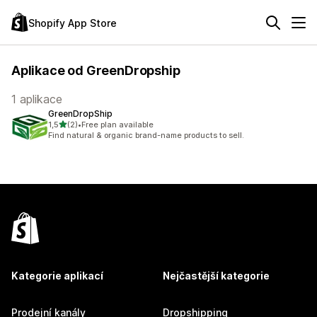
Shopify App Store
Aplikace od GreenDropship
1 aplikace
GreenDropShip
z 5 hvězd
1,5
(2)
•
Free plan available
Celkový počet recenzí: 2
Find natural & organic brand-name products to sell.
Kategorie aplikací
Nejčastější kategorie
Prodejní kanály
Dropshipping