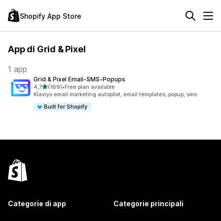
Shopify App Store
App di Grid & Pixel
1 app
Grid & Pixel Email‑SMS‑Popups
stelle su 5
4,7
(169)
•
Free plan available
169 recensioni totali
Klaviyo email marketing autopilot, email templates, popup, sms
Built for Shopify
Categorie di app
Categorie principali