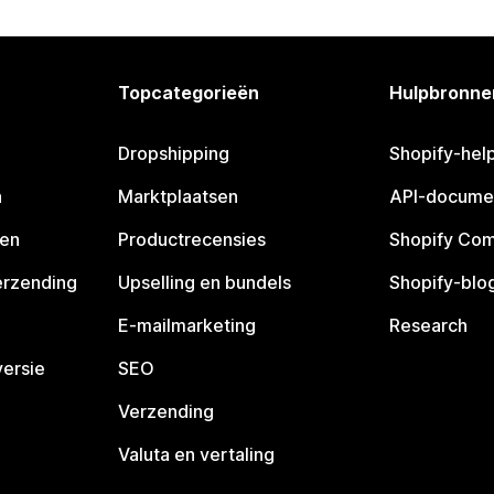
Topcategorieën
Hulpbronne
Dropshipping
Shopify-hel
n
Marktplaatsen
API-docume
pen
Productrecensies
Shopify Co
erzending
Upselling en bundels
Shopify-blo
E-mailmarketing
Research
ersie
SEO
Verzending
Valuta en vertaling