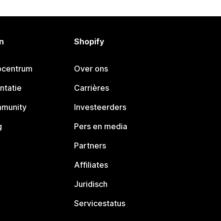
n
Shopify
pcentrum
Over ons
ntatie
Carrières
mmunity
Investeerders
g
Pers en media
Partners
Affiliates
Juridisch
Servicestatus