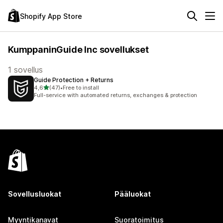
Shopify App Store
KumppaninGuide Inc sovellukset
1 sovellus
Guide Protection + Returns
/ 5 tähteä
4,6
(47)
•
Free to install
47 arvostelua yhteensä
Full-service with automated returns, exchanges & protection
Sovellusluokat
Pääluokat
Myyntikanavat
Suoratoimitus