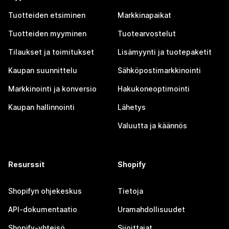
Tuotteiden etsiminen
Markkinapaikat
Tuotteiden myyminen
Tuotearvostelut
Tilaukset ja toimitukset
Lisämyynti ja tuotepaketit
Kaupan suunnittelu
Sähköpostimarkkinointi
Markkinointi ja konversio
Hakukoneoptimointi
Kaupan hallinnointi
Lähetys
Valuutta ja käännös
Resurssit
Shopify
Shopifyn ohjekeskus
Tietoja
API-dokumentaatio
Uramahdollisuudet
Shopify-yhteisö
Sijoittajat