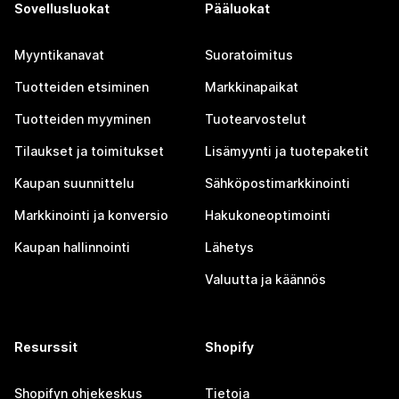
Sovellusluokat
Pääluokat
Myyntikanavat
Suoratoimitus
Tuotteiden etsiminen
Markkinapaikat
Tuotteiden myyminen
Tuotearvostelut
Tilaukset ja toimitukset
Lisämyynti ja tuotepaketit
Kaupan suunnittelu
Sähköpostimarkkinointi
Markkinointi ja konversio
Hakukoneoptimointi
Kaupan hallinnointi
Lähetys
Valuutta ja käännös
Resurssit
Shopify
Shopifyn ohjekeskus
Tietoja