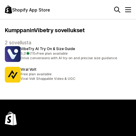
Shopify App Store
KumppaninVibetry sovellukset
2 sovellusta
VibeTry AI Try On & Size Guide
/ 5 tähteä
5,0
(11)
•
Free plan available
11 arvostelua yhteensä
Drive conversions with AI try-on and precise size guidance
Viral Volt
Free plan available
Viral Volt Shoppable Video & UGC