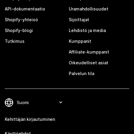
API-dokumentaatio
Uramahdollisuudet
Shopify-yhteisö
Sijoittajat
Shopify-blogi
Lehdistö ja media
Tutkimus
Kumppanit
Affiliate-kumppanit
Oikeudelliset asiat
Palvelun tila
Kehittäjän kirjautuminen
Käyttöehdot