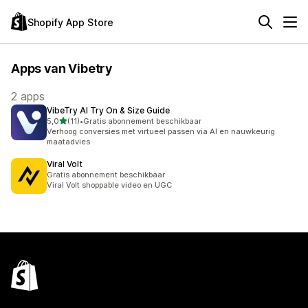
Shopify App Store
Apps van Vibetry
2 apps
VibeTry AI Try On & Size Guide
van 5 sterren
5,0
(11)
•
Gratis abonnement beschikbaar
11 recensies in totaal
Verhoog conversies met virtueel passen via AI en nauwkeurig
maatadvies
Viral Volt
Gratis abonnement beschikbaar
Viral Volt shoppable video en UGC