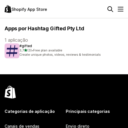
Shopify App Store
Apps por Hashtag Gifted Pty Ltd
1 aplicação
#gifted
de 5 estrelas
3,7
(3)
•
Free plan available
3 total de avaliações
Create unique photos, videos, reviews & testimonials
Categorias de aplicação
Principais categorias
Canais de vendas
Envio direto