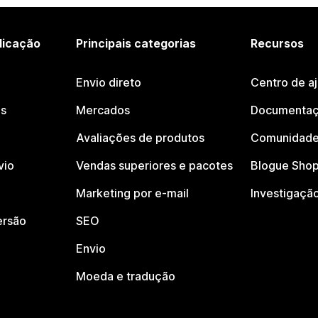
licação
Principais categorias
Recursos
Envio direto
Centro de a
os
Mercados
Documentaç
Avaliações de produtos
Comunidade
vio
Vendas superiores e pacotes
Blogue Shop
Marketing por e-mail
Investigaçã
ersão
SEO
Envio
Moeda e tradução