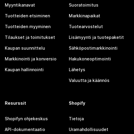
Myyntikanavat
Suoratoimitus
Tuotteiden etsiminen
Markkinapaikat
Tuotteiden myyminen
Tuotearvostelut
Tilaukset ja toimitukset
Lisämyynti ja tuotepaketit
Kaupan suunnittelu
Sähköpostimarkkinointi
Markkinointi ja konversio
Hakukoneoptimointi
Kaupan hallinnointi
Lähetys
Valuutta ja käännös
Resurssit
Shopify
Shopifyn ohjekeskus
Tietoja
API-dokumentaatio
Uramahdollisuudet